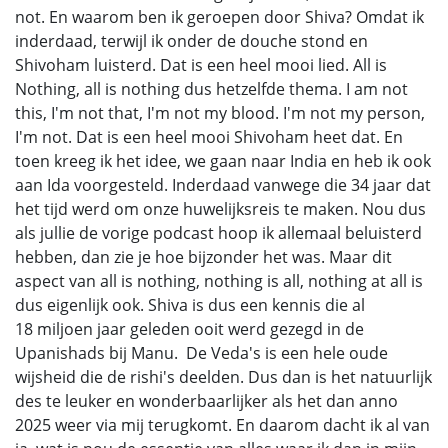
not. En waarom ben ik geroepen door Shiva? Omdat ik
inderdaad, terwijl ik onder de douche stond en
Shivoham luisterd. Dat is een heel mooi lied. All is
Nothing, all is nothing dus hetzelfde thema. I am not
this, I'm not that, I'm not my blood. I'm not my person,
I'm not. Dat is een heel mooi Shivoham heet dat. En
toen kreeg ik het idee, we gaan naar India en heb ik ook
aan Ida voorgesteld. Inderdaad vanwege die 34 jaar dat
het tijd werd om onze huwelijksreis te maken. Nou dus
als jullie de vorige podcast hoop ik allemaal beluisterd
hebben, dan zie je hoe bijzonder het was. Maar dit
aspect van all is nothing, nothing is all, nothing at all is
dus eigenlijk ook. Shiva is dus een kennis die al
18 miljoen jaar geleden ooit werd gezegd in de
Upanishads bij Manu. De Veda's is een hele oude
wijsheid die de rishi's deelden. Dus dan is het natuurlijk
des te leuker en wonderbaarlijker als het dan anno
2025 weer via mij terugkomt. En daarom dacht ik al van