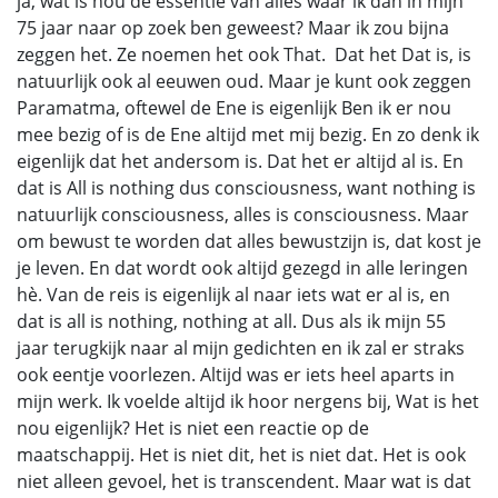
ja, wat is nou de essentie van alles waar ik dan in mijn
75 jaar naar op zoek ben geweest? Maar ik zou bijna
zeggen het. Ze noemen het ook That. Dat het Dat is, is
natuurlijk ook al eeuwen oud. Maar je kunt ook zeggen
Paramatma, oftewel de Ene is eigenlijk Ben ik er nou
mee bezig of is de Ene altijd met mij bezig. En zo denk ik
eigenlijk dat het andersom is. Dat het er altijd al is. En
dat is All is nothing dus consciousness, want nothing is
natuurlijk consciousness, alles is consciousness. Maar
om bewust te worden dat alles bewustzijn is, dat kost je
je leven. En dat wordt ook altijd gezegd in alle leringen
hè. Van de reis is eigenlijk al naar iets wat er al is, en
dat is all is nothing, nothing at all. Dus als ik mijn 55
jaar terugkijk naar al mijn gedichten en ik zal er straks
ook eentje voorlezen. Altijd was er iets heel aparts in
mijn werk. Ik voelde altijd ik hoor nergens bij, Wat is het
nou eigenlijk? Het is niet een reactie op de
maatschappij. Het is niet dit, het is niet dat. Het is ook
niet alleen gevoel, het is transcendent. Maar wat is dat