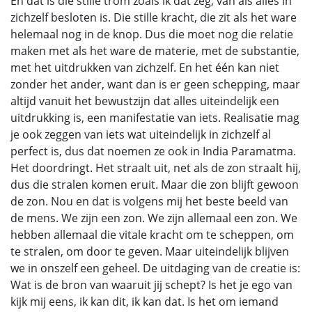
En dat is die stille trom zoals ik dat zeg, van als alles in
zichzelf besloten is. Die stille kracht, die zit als het ware
helemaal nog in de knop. Dus die moet nog die relatie
maken met als het ware de materie, met de substantie,
met het uitdrukken van zichzelf. En het één kan niet
zonder het ander, want dan is er geen schepping, maar
altijd vanuit het bewustzijn dat alles uiteindelijk een
uitdrukking is, een manifestatie van iets. Realisatie mag
je ook zeggen van iets wat uiteindelijk in zichzelf al
perfect is, dus dat noemen ze ook in India Paramatma.
Het doordringt. Het straalt uit, net als de zon straalt hij,
dus die stralen komen eruit. Maar die zon blijft gewoon
de zon. Nou en dat is volgens mij het beste beeld van
de mens. We zijn een zon. We zijn allemaal een zon. We
hebben allemaal die vitale kracht om te scheppen, om
te stralen, om door te geven. Maar uiteindelijk blijven
we in onszelf een geheel. De uitdaging van de creatie is:
Wat is de bron van waaruit jij schept? Is het je ego van
kijk mij eens, ik kan dit, ik kan dat. Is het om iemand