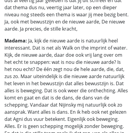
dus al veertig jaar geleden is dat jij dit schreef en dat
dat thema dus nu, veertig jaar later, op een dieper
niveau nog steeds een thema is waar jij mee bezig bent.
Ja, ook met bewustzijn en de nieuwe aarde, De nieuwe
aarde. Ja precies, de stille kracht,
Madama:
Ja, kijk de nieuwe aarde is natuurlijk heel
interessant. Dat is net als Walk on the imprint of water.
Kijk, de nieuwe aarde, daar doe ook vrij lang over om
het echt te snappen: wat is nou die nieuwe aarde? Is
het nou echt? De één zegt nou de hele aarde, die, dat,
zus zo. Maar uiteindelijk is die nieuwe aarde natuurlijk
het leven in het bewustzijn dat alles bewustzijn is. Dat
alles is beweging. Dat is ook weer die onthechting. Alles
komt en gaat en dat is de dans, de dans van de
schepping. Vandaar dat Nijinsky mij natuurlijk ook zo
aansprak. Want alles is dans. En ik heb ook net gelezen
dat Agni dus vuur betekent. Eigenlijk ook beweging.
Alles. Er is geen schepping mogelijk zonder beweging.